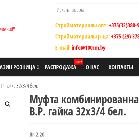
Стройматериалы опт:
+375(33)388-
ООО "Склад
Оптовый
магазин
Стройматериалы р-ца:
+375 (29) 37
Современных
строительных
E-mail:
info@100cm.by
Строительных
материалов
Решений"
HOT!
АЗИН РОЗНИЦА
РАСПРОДАЖА
О НАС
КОНТАКТЫ
. гайка 32х3/4 бел.
Муфта комбинированна
В.Р. гайка 32х3/4 бел.
Br
2.20