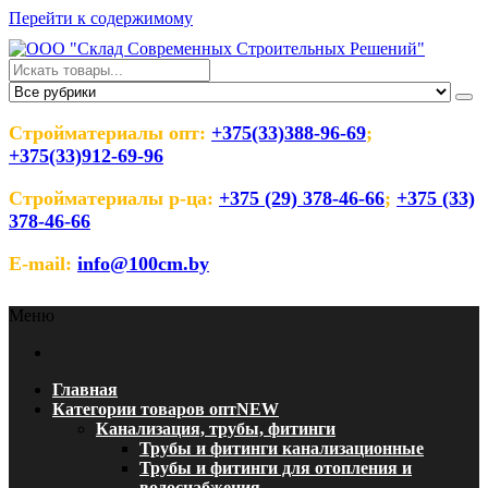
Перейти к содержимому
ООО "Склад Современных
Оптовый магазин строительных материалов
Строительных Решений"
Стройматериалы опт:
+375(33)388-96-69
;
+375(33)912-69-96
Стройматериалы р-ца:
+375 (29) 378-46-66
;
+375 (33)
378-46-66
E-mail:
info@100cm.by
Меню
Главная
Категории товаров опт
NEW
Канализация, трубы, фитинги
Трубы и фитинги канализационные
Трубы и фитинги для отопления и
водоснабжения