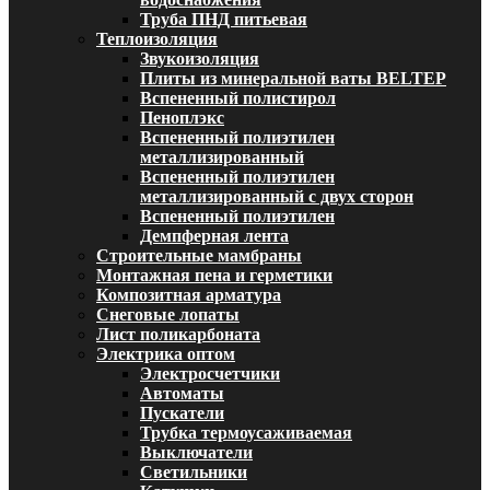
Труба ПНД питьевая
Теплоизоляция
Звукоизоляция
Плиты из минеральной ваты BELTEP
Вспененный полистирол
Пеноплэкс
Вспененный полиэтилен
металлизированный
Вспененный полиэтилен
металлизированный с двух сторон
Вспененный полиэтилен
Демпферная лента
Строительные мамбраны
Монтажная пена и герметики
Композитная арматура
Снеговые лопаты
Лист поликарбоната
Электрика оптом
Электросчетчики
Автоматы
Пускатели
Трубка термоусаживаемая
Выключатели
Светильники