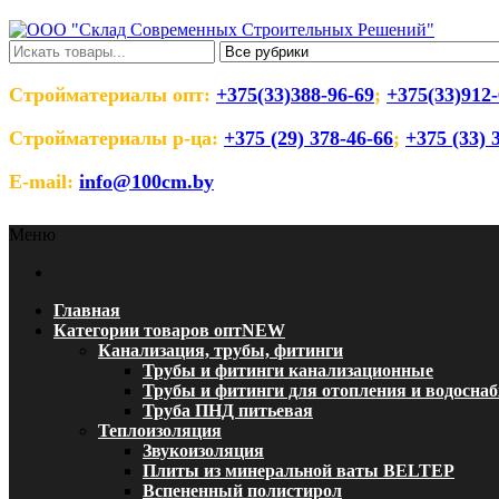
Перейти
к
содержимому
ООО "Склад Современных Строительны
Оптовый магазин строительных материалов
Стройматериалы опт:
+375(33)388-96-69
;
+375(33)912-
Стройматериалы р-ца:
+375 (29) 378-46-66
;
+375 (33) 
E-mail:
info@100cm.by
Меню
Главная
Категории товаров опт
NEW
Канализация, трубы, фитинги
Трубы и фитинги канализационные
Трубы и фитинги для отопления и водосна
Труба ПНД питьевая
Теплоизоляция
Звукоизоляция
Плиты из минеральной ваты BELTEP
Вспененный полистирол