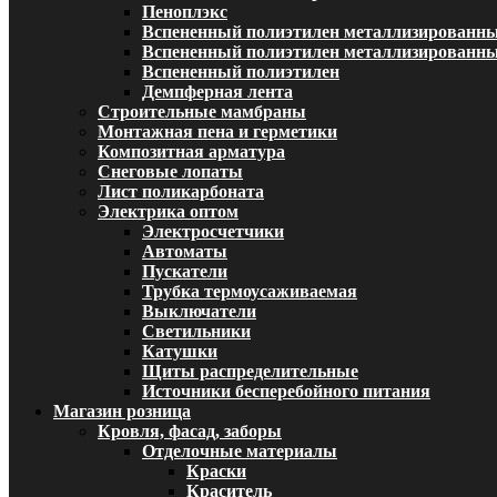
Пеноплэкс
Вспененный полиэтилен металлизированн
Вспененный полиэтилен металлизированный
Вспененный полиэтилен
Демпферная лента
Строительные мамбраны
Монтажная пена и герметики
Композитная арматура
Снеговые лопаты
Лист поликарбоната
Электрика оптом
Электросчетчики
Автоматы
Пускатели
Трубка термоусаживаемая
Выключатели
Светильники
Катушки
Щиты распределительные
Источники бесперебойного питания
Магазин розница
Кровля, фасад, заборы
Отделочные материалы
Краски
Краситель