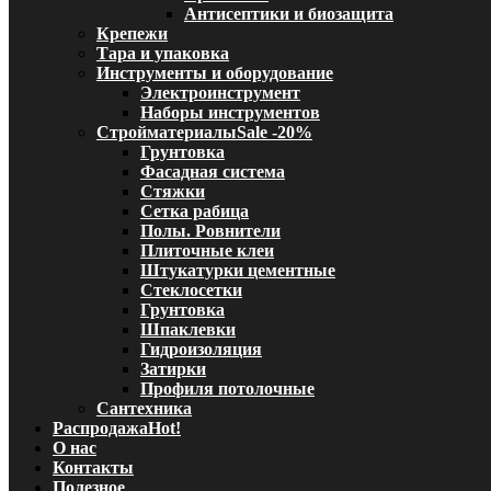
Антисептики и биозащита
Крепежи
Тара и упаковка
Инструменты и оборудование
Электроинструмент
Наборы инструментов
Стройматериалы
Sale -20%
Грунтовка
Фасадная система
Стяжки
Сетка рабица
Полы. Ровнители
Плиточные клеи
Штукатурки цементные
Стеклосетки
Грунтовка
Шпаклевки
Гидроизоляция
Затирки
Профиля потолочные
Сантехника
Распродажа
Hot!
О нас
Контакты
Полезное