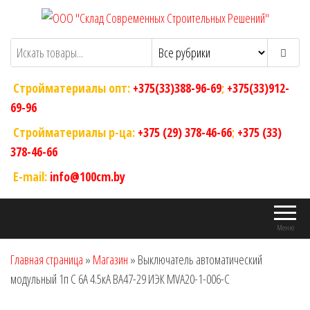
Перейти
к
ООО "Склад Современных Строительных
Оптовый магазин строительных
содержимому
материалов
Решений"
Стройматериалы опт:
+375(33)388-96-69
;
+375(33)912-
69-96
Стройматериалы р-ца:
+375 (29) 378-46-66
;
+375 (33)
378-46-66
E-mail:
info@100cm.by
Меню
Главная страница
»
Магазин
»
Выключатель автоматический
модульный 1п C 6А 4.5кА ВА47-29 ИЭК MVA20-1-006-C