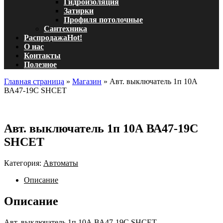
Гидроизоляция
Затирки
Профиля потолочные
Сантехника
Распродажа
Hot!
О нас
Контакты
Полезное
Главная страница
»
Магазин
»
Авт. выключатель 1п 10А
ВА47-19С SHCET
Авт. выключатель 1п 10А ВА47-19С
SHCET
Категория:
Автоматы
Описание
Описание
Авт. выключатель 1п 10А ВА47-19С SHCET