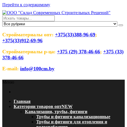
Перейти к содержимому
ООО "Склад Современных
Оптовый магазин строительных материалов
Строительных Решений"
Стройматериалы опт:
+375(33)388-96-69
;
+375(33)912-69-96
Стройматериалы р-ца:
+375 (29) 378-46-66
;
+375 (33)
378-46-66
E-mail:
info@100cm.by
Меню
Главная
Категории товаров опт
NEW
Канализация, трубы, фитинги
Трубы и фитинги канализационные
Трубы и фитинги для отопления и
водоснабжения