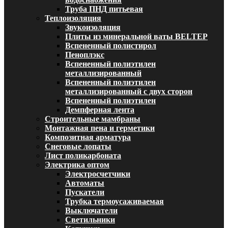
Труба ПНД питьевая
Теплоизоляция
Звукоизоляция
Плиты из минеральной ваты BELTEP
Вспененный полистирол
Пеноплэкс
Вспененный полиэтилен
металлизированный
Вспененный полиэтилен
металлизированный с двух сторон
Вспененный полиэтилен
Демпферная лента
Строительные мамбраны
Монтажная пена и герметики
Композитная арматура
Снеговые лопаты
Лист поликарбоната
Электрика оптом
Электросчетчики
Автоматы
Пускатели
Трубка термоусаживаемая
Выключатели
Светильники