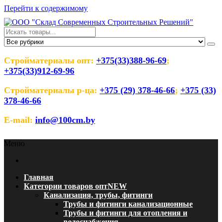
Перейти к содержимому
ООО "Склад Современных
Оптовый магазин строительных материалов
Строительных Решений"
Стройматериалы опт:
+375(33)388-96-69
;
+375(33)912-69-96
Стройматериалы р-ца:
+375 (29) 378-46-66
;
+375 (33)
378-46-66
E-mail:
info@100cm.by
Меню
Главная
Категории товаров опт
NEW
Канализация, трубы, фитинги
Трубы и фитинги канализационные
Трубы и фитинги для отопления и
водоснабжения