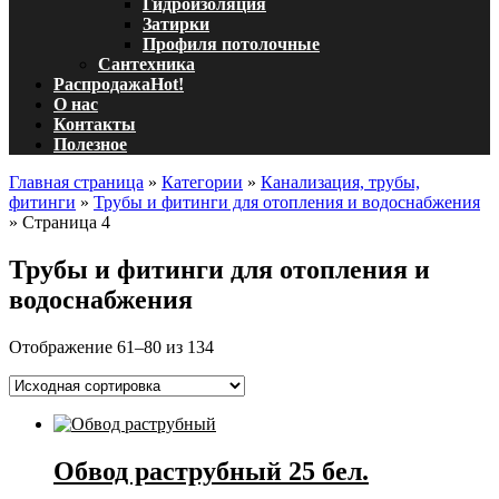
Гидроизоляция
Затирки
Профиля потолочные
Сантехника
Распродажа
Hot!
О нас
Контакты
Полезное
Главная страница
»
Категории
»
Канализация, трубы,
фитинги
»
Трубы и фитинги для отопления и водоснабжения
»
Страница 4
Трубы и фитинги для отопления и
водоснабжения
Отображение 61–80 из 134
Обвод раструбный 25 бел.