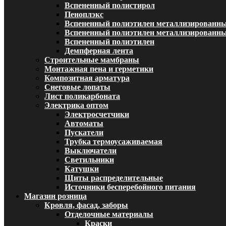
Вспененный полистирол
Пеноплэкс
Вспененный полиэтилен металлизированн
Вспененный полиэтилен металлизированный
Вспененный полиэтилен
Демпферная лента
Строительные мамбраны
Монтажная пена и герметики
Композитная арматура
Снеговые лопаты
Лист поликарбоната
Электрика оптом
Электросчетчики
Автоматы
Пускатели
Трубка термоусаживаемая
Выключатели
Светильники
Катушки
Щиты распределительные
Источники бесперебойного питания
Магазин розница
Кровля, фасад, заборы
Отделочные материалы
Краски