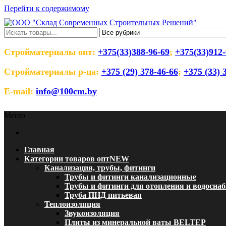
Перейти к содержимому
ООО "Склад Современных Строительны
Оптовый магазин строительных материалов
Стройматериалы опт:
+375(33)388-96-69
;
+375(33)912-
Стройматериалы р-ца:
+375 (29) 378-46-66
;
+375 (33) 
E-mail:
info@100cm.by
Меню
Главная
Категории товаров опт
NEW
Канализация, трубы, фитинги
Трубы и фитинги канализационные
Трубы и фитинги для отопления и водосна
Труба ПНД питьевая
Теплоизоляция
Звукоизоляция
Плиты из минеральной ваты BELTEP