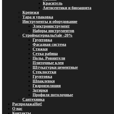
Краситель
Антисептики и биозащита
Крепежи
Тара и упаковка
Инструменты и оборудование
Электроинструмент
Наборы инструментов
Стройматериалы
Sale -20%
Грунтовка
Фасадная система
Стяжки
Сетка рабица
Полы. Ровнители
Плиточные клеи
Штукатурки цементные
Стеклосетки
Грунтовка
Шпаклевки
Гидроизоляция
Затирки
Профиля потолочные
Сантехника
Распродажа
Hot!
О нас
Контакты