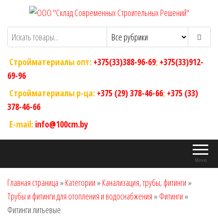
Перейти
к
ООО "Склад Современных Строительных
Оптовый магазин строительных
содержимому
материалов
Решений"
Стройматериалы опт:
+375(33)388-96-69
;
+375(33)912-
69-96
Стройматериалы р-ца:
+375 (29) 378-46-66
;
+375 (33)
378-46-66
E-mail:
info@100cm.by
Меню
Главная страница
»
Категории
»
Канализация, трубы, фитинги
»
Трубы и фитинги для отопления и водоснабжения
»
Фитинги
»
Фитинги литьевые